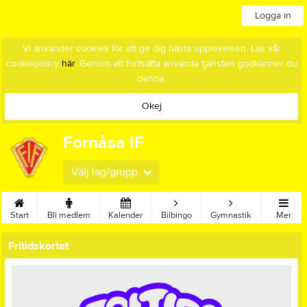
Logga in
Vi använder cookies för att ge dig bästa upplevelsen. Läs vår
cookiepolicy
här
. Genom att fortsätta använda tjänsten godkänner du
denna.
Okej
Fornåsa IF
Välj lag/grupp
Start
Bli medlem
Kalender
Bilbingo
Gymnastik
Mer
Fritidskortet