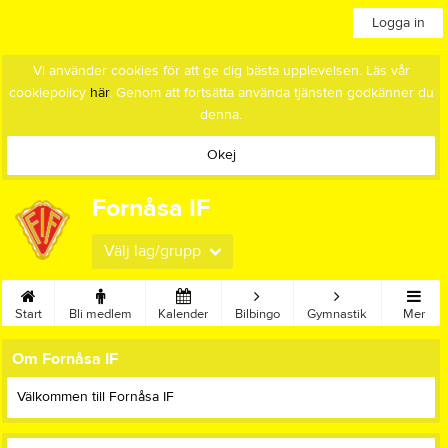
Logga in
Vi använder cookies för att ge dig bästa upplevelsen. Läs vår
cookiepolicy
här
. Genom att fortsätta använda tjänsten godkänner du
denna.
Okej
Fornåsa IF
Välj lag/grupp
Start
Bli medlem
Kalender
Bilbingo
Gymnastik
Mer
Om Fornåsa IF
Välkommen till Fornåsa IF