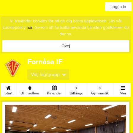
Logga in
Vi använder cookies för att ge dig bästa upplevelsen. Läs vår
cookiepolicy
här
. Genom att fortsätta använda tjänsten godkänner du
denna.
Okej
Fornåsa IF
Välj lag/grupp
Start
Bli medlem
Kalender
Bilbingo
Gymnastik
Mer