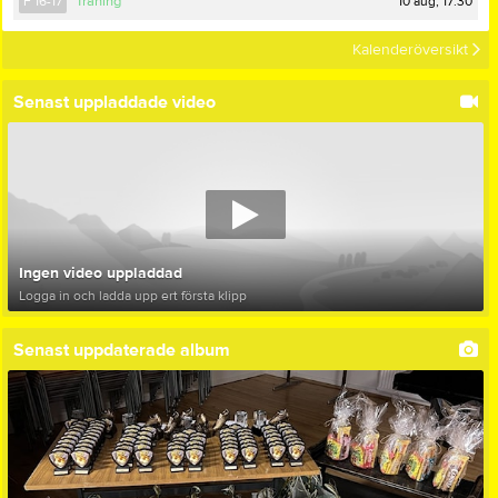
10 aug, 17:30
F 16-17
Träning
Kalenderöversikt
Senast uppladdade video
Ingen video uppladdad
Logga in och ladda upp ert första klipp
Senast uppdaterade album