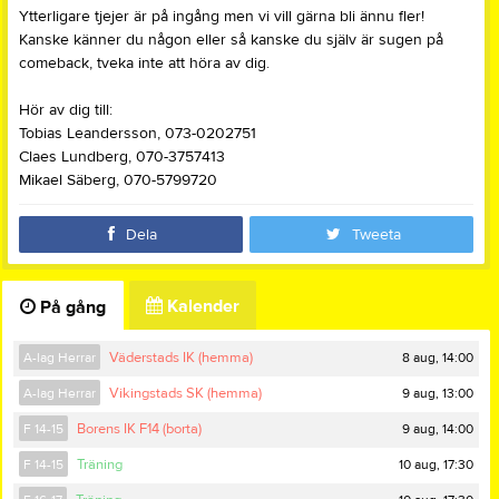
Ytterligare tjejer är på ingång men vi vill gärna bli ännu fler!
Kanske känner du någon eller så kanske du själv är sugen på
comeback, tveka inte att höra av dig.
Hör av dig till:
Tobias Leandersson, 073-0202751
Claes Lundberg, 070-3757413
Mikael Säberg, 070-5799720
Dela
Tweeta
Kalender
På gång
8 aug, 14:00
A-lag Herrar
Väderstads IK (hemma)
9 aug, 13:00
A-lag Herrar
Vikingstads SK (hemma)
9 aug, 14:00
F 14-15
Borens IK F14 (borta)
10 aug, 17:30
F 14-15
Träning