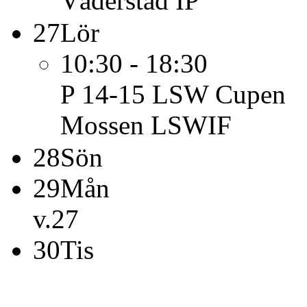
Väderstad IP
27
Lör
10:30 - 18:30
P 14-15
LSW Cupen
Mossen LSWIF
28
Sön
29
Mån
v.27
30
Tis